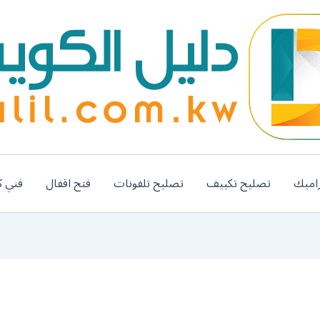
اميك
تصليح تكييف
تصليح تلفونات
فتح اقفال
فني ك