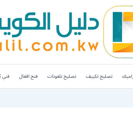
اميك
تصليح تكييف
تصليح تلفونات
فتح اقفال
فني ك