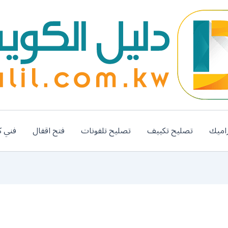
اميك
تصليح تكييف
تصليح تلفونات
فتح اقفال
فني ك