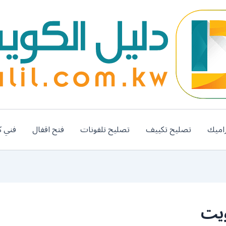
اميك
تصليح تكييف
تصليح تلفونات
فتح اقفال
فني ك
ويت