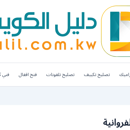
اميك
تصليح تكييف
تصليح تلفونات
فتح اقفال
فني ك
روانية