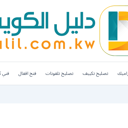
اميك
تصليح تكييف
تصليح تلفونات
فتح اقفال
فني ك