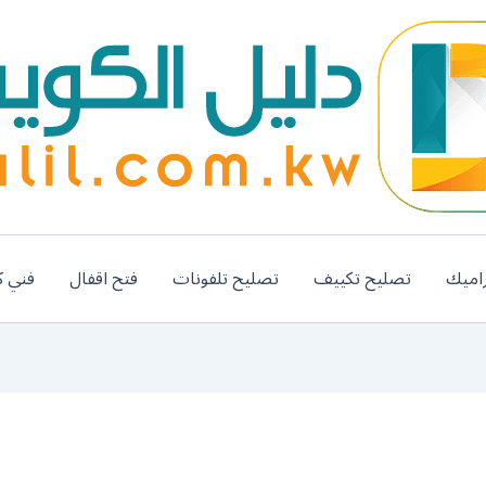
اميك
تصليح تكييف
تصليح تلفونات
فتح اقفال
فني ك