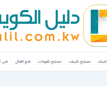
اميك
تصليح تكييف
تصليح تلفونات
فتح اقفال
فني ك