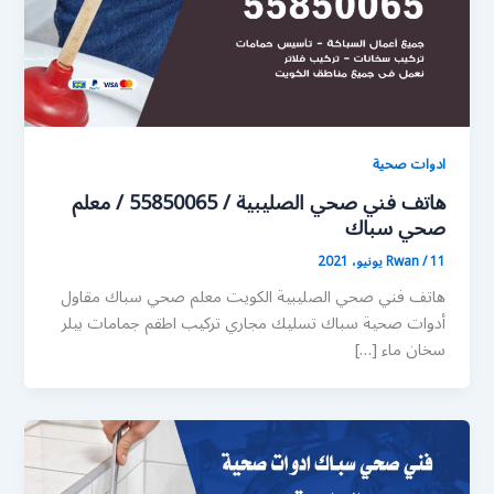
ادوات صحية
هاتف فني صحي الصليبية / 55850065 / معلم
صحي سباك
11 يونيو، 2021
/
Rwan
هاتف فني صحي الصليبية الكويت معلم صحي سباك مقاول
أدوات صحية سباك تسليك مجاري تركيب اطقم جمامات بيلر
سخان ماء […]