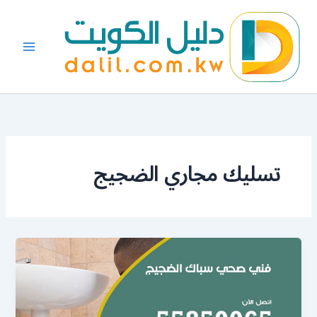
خطي
لى
لمحتوى
تسليك مجاري الضجيج