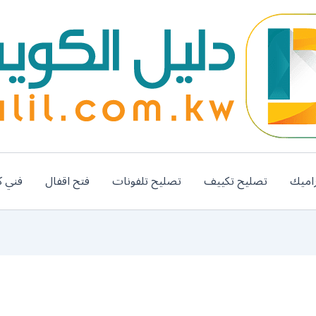
اميك
تصليح تكييف
تصليح تلفونات
فتح اقفال
فني ك