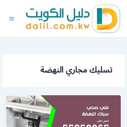
خطي
لى
لمحتوى
تسليك مجاري النهضة