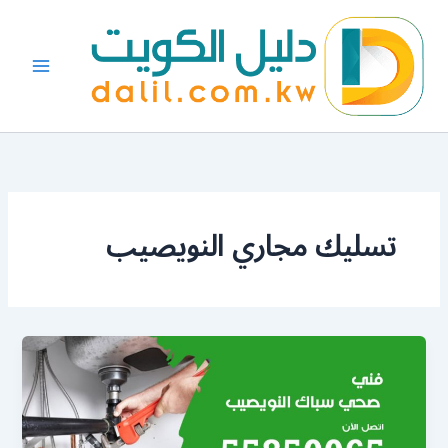
خطي
لى
لمحتوى
تسليك مجاري النويصيب