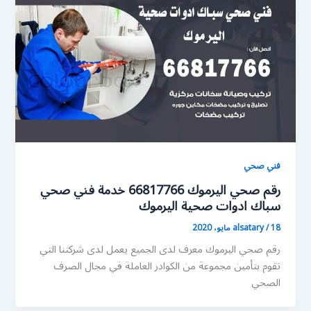
فني صحي
رقم صحي اليرموك 66817766 خدمة فني صحي
سباك ادوات صحية اليرموك
18 مايو، 2020
/
alsatary
رقم صحي اليرموك معرف لدى الجميع يعمل لدى شركتنا التي
تقوم بتأمين مجموعة من الكوادر العاملة في مجال الصرف
الصحي