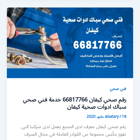
فني صحي
رقم صحي كيفان 66817766 خدمة فني صحي
سباك ادوات صحية كيفان
18 مايو، 2020
/
alsatary
رقم صحي كيفان معرف لدى الجميع يعمل لدى شركتنا التي
تقوم بتأمين مجموعة من الكوادر العاملة في مجال الصرف