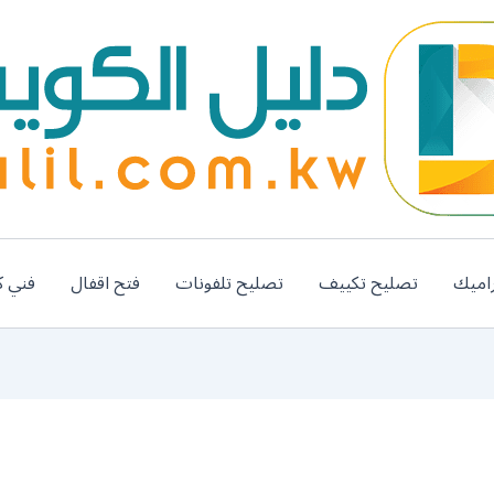
اميك
تصليح تكييف
تصليح تلفونات
فتح اقفال
فني ك