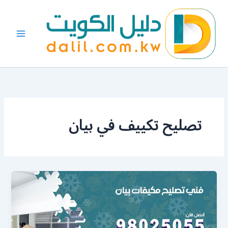
خطي
لى
لمحتوى
تصليح تكييف في بيان