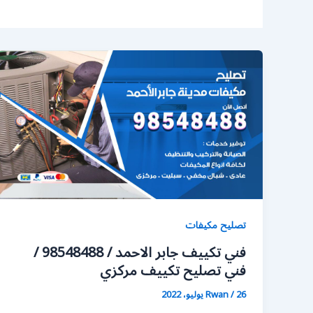
تصليح مكيفات
فني تكييف جابر الاحمد / 98548488 /
فني تصليح تكييف مركزي
26 يوليو، 2022
/
Rwan