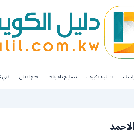
اميك
تصليح تكييف
تصليح تلفونات
فتح اقفال
فني ك
لاحمد