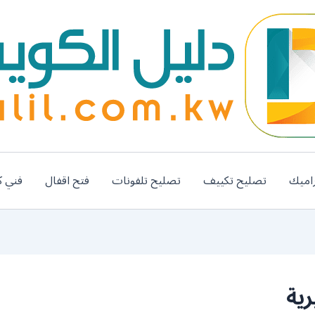
اميك
تصليح تكييف
تصليح تلفونات
فتح اقفال
فني ك
ية