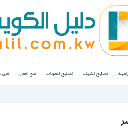
اميك
تصليح تكييف
تصليح تلفونات
فتح اقفال
فني ك
ر