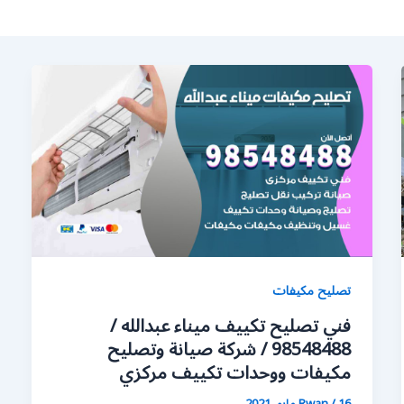
تصليح مكيفات
فني تصليح تكييف ميناء عبدالله /
98548488 / شركة صيانة وتصليح
مكيفات ووحدات تكييف مركزي
16 مايو، 2021
/
Rwan