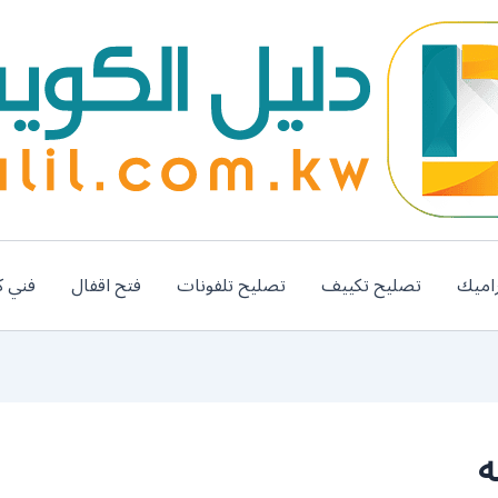
اميك
تصليح تكييف
تصليح تلفونات
فتح اقفال
فني ك
ه