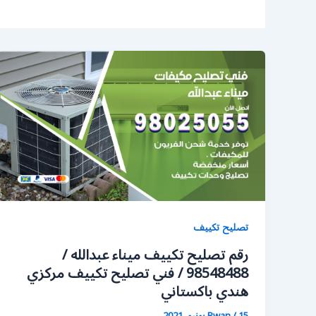
تصليح تكييف
رقم تصليح تكييف ميناء عبدالله /
98548488 / فني تصليح تكييف مركزي
هندي باكستاني
15 يونيو، 2021
/
Rwan