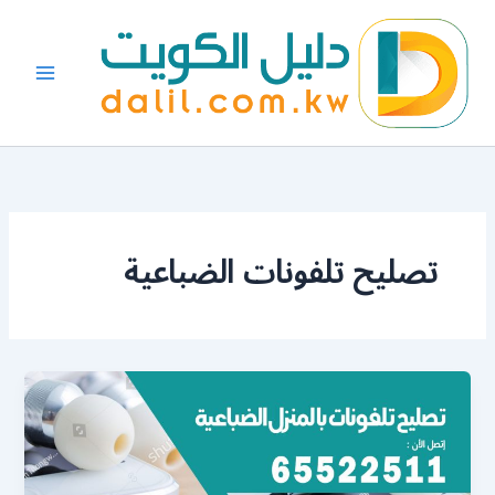
خطي
لى
لمحتوى
تصليح تلفونات الضباعية