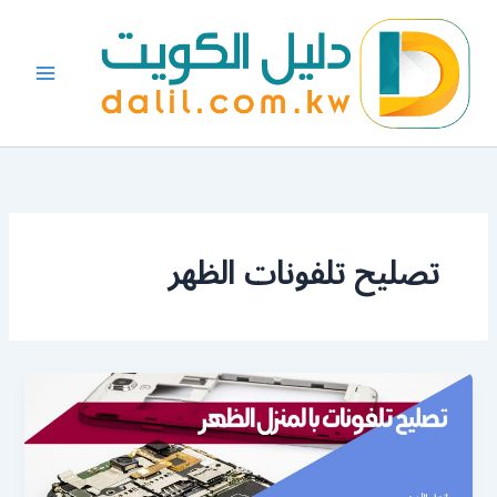
خطي
لى
لمحتوى
تصليح تلفونات الظهر