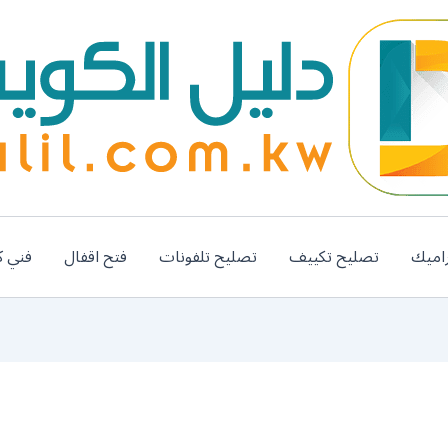
اميك
تصليح تكييف
تصليح تلفونات
فتح اقفال
فني ك