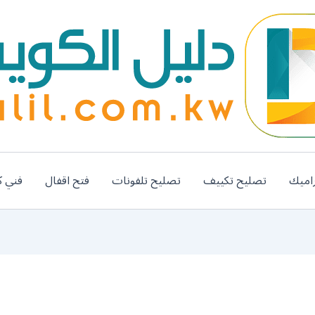
اميك
تصليح تكييف
تصليح تلفونات
فتح اقفال
فني ك