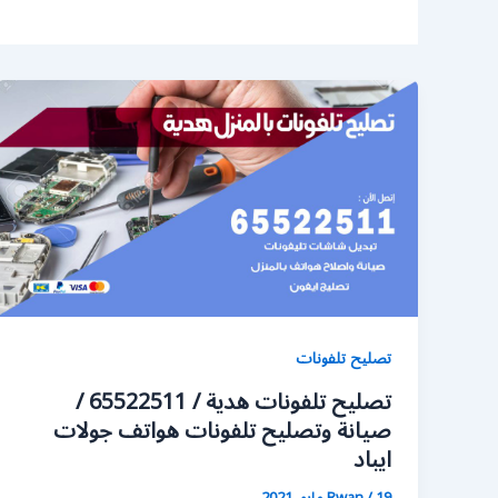
تصليح تلفونات
تصليح تلفونات هدية / 65522511 /
صيانة وتصليح تلفونات هواتف جولات
ايباد
19 مايو، 2021
/
Rwan