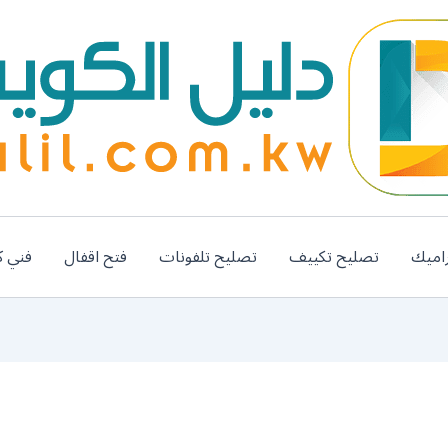
اميك
تصليح تكييف
تصليح تلفونات
فتح اقفال
فني ك