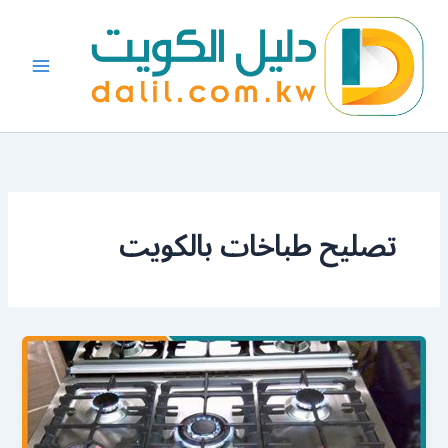
خطي
لى
لمحتوى
تصليح طباخات بالكويت