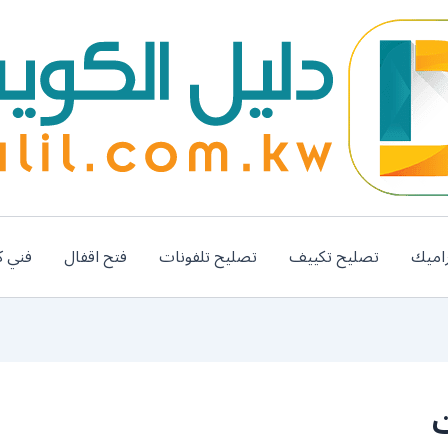
اميك
تصليح تكييف
تصليح تلفونات
فتح اقفال
فني ك
ت