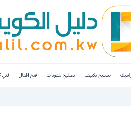
اميك
تصليح تكييف
تصليح تلفونات
فتح اقفال
فني ك