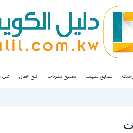
اميك
تصليح تكييف
تصليح تلفونات
فتح اقفال
فني ك
ات