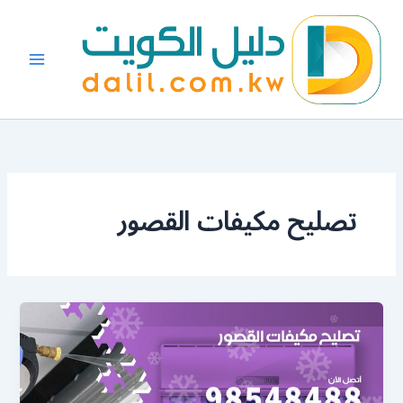
خطي
لى
لمحتوى
تصليح مكيفات القصور