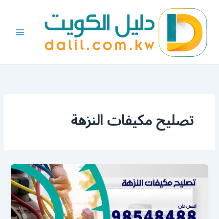
خطي
لى
لمحتوى
تصليح مكيفات النزهة