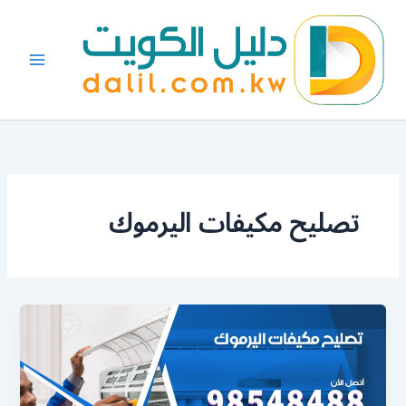
خطي
لى
لمحتوى
تصليح مكيفات اليرموك