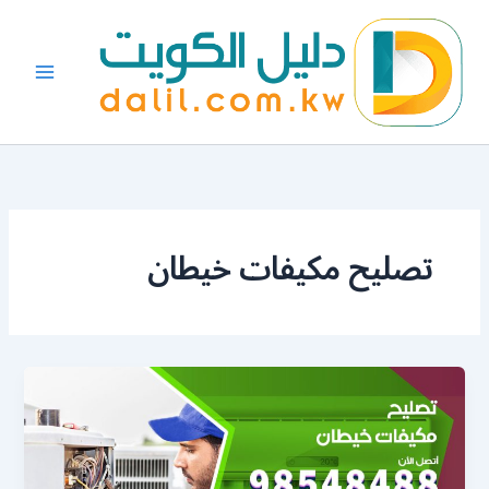
خطي
لى
لمحتوى
تصليح مكيفات خيطان