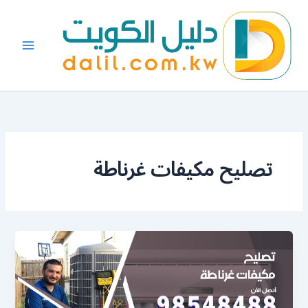
خطي
لى
لمحتوى
تصليح مكيفات غرناطة