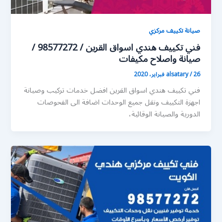
صيانة تكييف مركزي
فني تكييف هندي اسواق القرين / 98577272 /
صيانة واصلاح مكيفات
26 فبراير، 2020
/
alsatary
فني تكييف هندي اسواق القرين افضل خدمات تركيب وصيانة
اجهزة التكييف ونقل جميع الوحدات اضافة الى الفحوصات
الدورية والصيانة الوقائية،