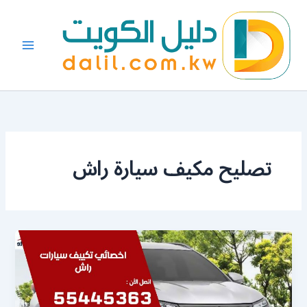
خطي
لى
لمحتوى
تصليح مكيف سيارة راش