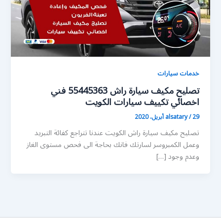
خدمات سيارات
تصليح مكيف سيارة راش 55445363 فني
اخصائي تكييف سيارات الكويت
29 أبريل، 2020
/
alsatary
تصليح مكيف سيارة راش الكويت عندنا تتراجع كفائة التبريد
وعمل الكمبروسر لسارتك فانك بحاجة الى فحص مستوى الغاز
وعدم وجود […]