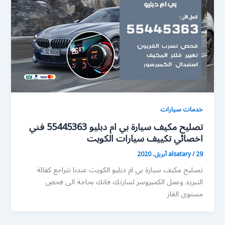
خدمات سيارات
تصليح مكيف سيارة بي ام دبليو 55445363 فني
اخصائي تكييف سيارات الكويت
29 أبريل، 2020
/
alsatary
تصليح مكيف سيارة بي ام دبليو الكويت عندنا تتراجع كفائة
التبريد وعمل الكمبروسر لسارتك فانك بحاجة الى فحص
مستوى الغاز