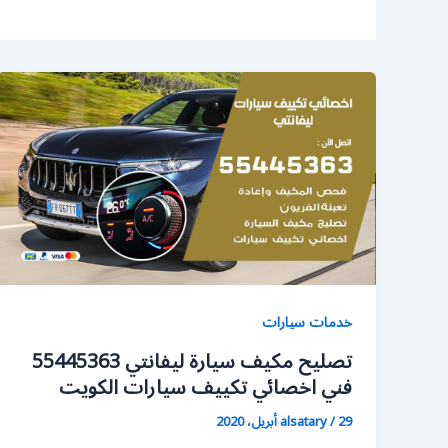
خدمات سيارات
تصليح مكيف سيارة ليفانتي 55445363
فني اخصائي تكييف سيارات الكويت
29 أبريل، 2020
/
alsatary