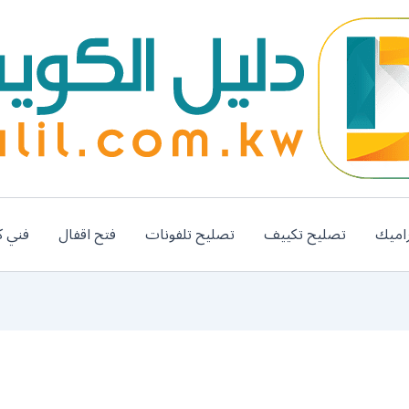
اميك
تصليح تكييف
تصليح تلفونات
فتح اقفال
فني ك