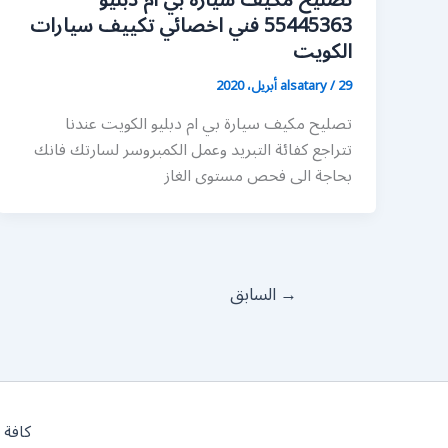
تصليح مكيف سيارة بي ام دبليو
55445363 فني اخصائي تكييف سيارات
الكويت
29 أبريل، 2020
/
alsatary
تصليح مكيف سيارة بي ام دبليو الكويت عندنا
تتراجع كفائة التبريد وعمل الكمبروسر لسارتك فانك
بحاجة الى فحص مستوى الغاز
→
السابق
كافة 