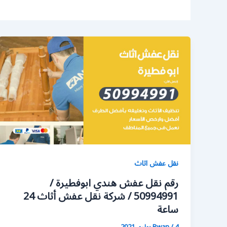
نقل عفش اثاث
رقم نقل عفش هندي ابوفطيرة /
50994991 / شركة نقل عفش أثاث 24
ساعة
4 يوليو، 2021
/
Rwan