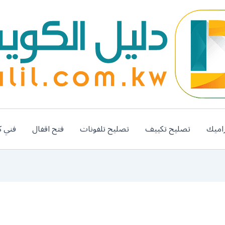
اميك
تصليح تكييف
تصليح تلفونات
فتح اقفال
فني ك