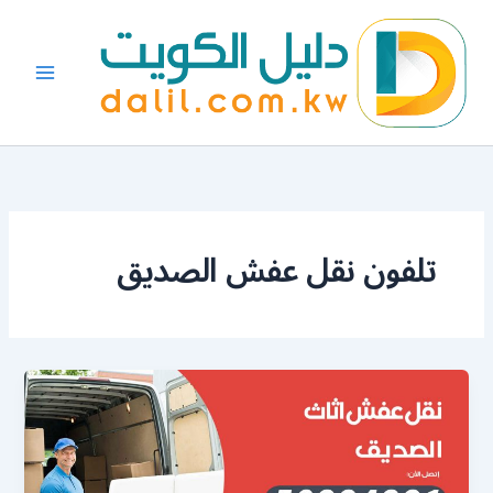
خطي
لى
لمحتوى
تلفون نقل عفش الصديق