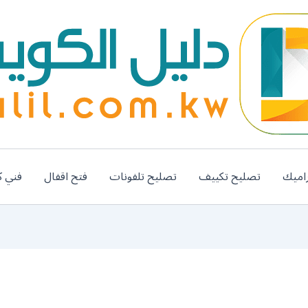
اميك
تصليح تكييف
تصليح تلفونات
فتح اقفال
فني ك