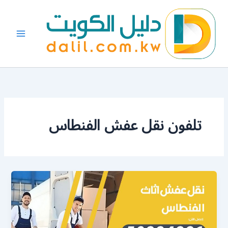
خطي
لى
لمحتوى
تلفون نقل عفش الفنطاس