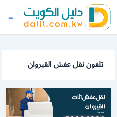
خطي
لى
لمحتوى
تلفون نقل عفش القيروان