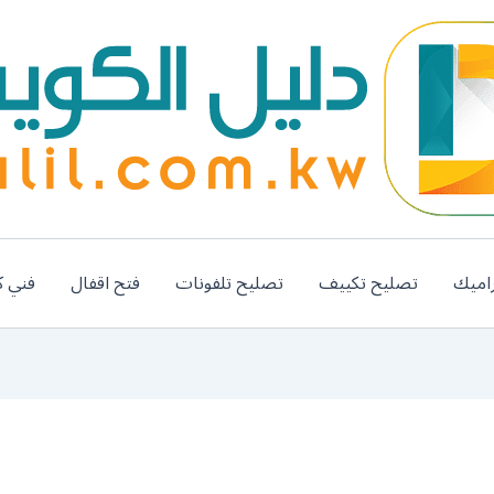
اميك
تصليح تكييف
تصليح تلفونات
فتح اقفال
فني ك