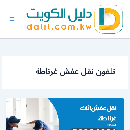
خطي
لى
لمحتوى
تلفون نقل عفش غرناطة