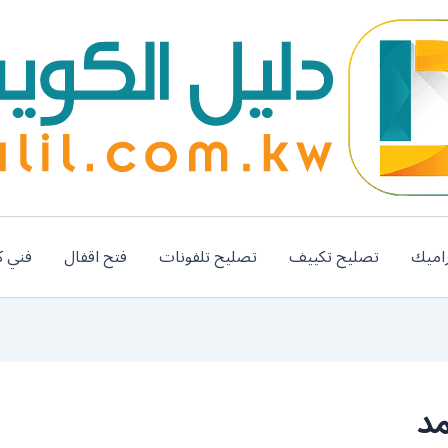
اميك
تصليح تكييف
تصليح تلفونات
فتح اقفال
فني ك
مد