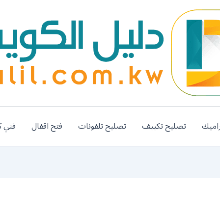
اميك
تصليح تكييف
تصليح تلفونات
فتح اقفال
فني ك