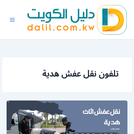
خطي
لى
لمحتوى
تلفون نقل عفش هدية