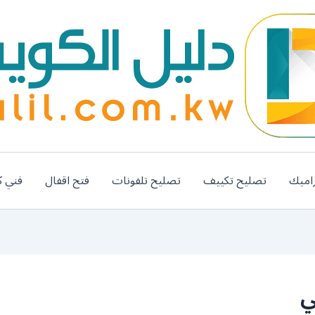
اميك
تصليح تكييف
تصليح تلفونات
فتح اقفال
فني ك
ي