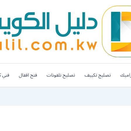
اميك
تصليح تكييف
تصليح تلفونات
فتح اقفال
فني ك